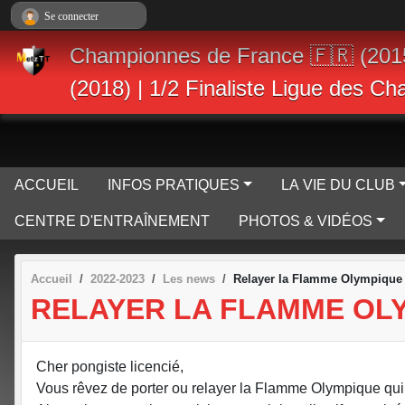
Panneau de gestion des cookies
Se connecter
Championnes de France 🇫🇷 (201
(2018) | 1/2 Finaliste Ligue des C
ACCUEIL
INFOS PRATIQUES
LA VIE DU CLUB
CENTRE D'ENTRAÎNEMENT
PHOTOS & VIDÉOS
Accueil
2022-2023
Les news
Relayer la Flamme Olympique q
RELAYER LA FLAMME OLY
Cher pongiste licencié,
Vous rêvez de porter ou relayer la Flamme Olympique qui