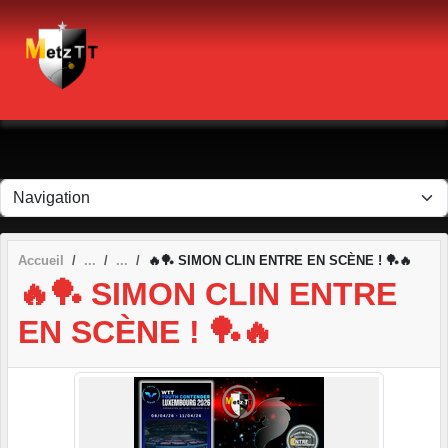
Panneau de gestion des cookies
Accueil
🔥🏓 SIMON CLIN ENTRE EN SCÈNE ! 🏓🔥
🔥🏓 SIMON CLIN ENTRE
EN SCÈNE ! 🏓🔥