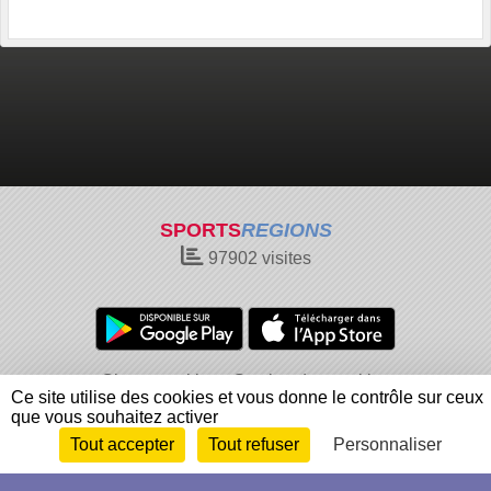
SPORTS
REGIONS
97902
visites
Charte cookies
Gestion des cookies
Ce site utilise des cookies et vous donne le contrôle sur ceux
Informations légales
Signaler un contenu inapproprié
que vous souhaitez activer
Tout accepter
Tout refuser
Personnaliser
Envie de participer ?
Connexion