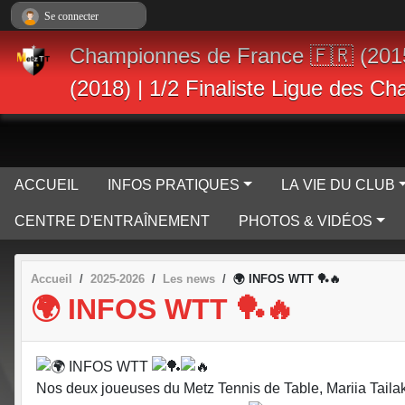
Panneau de gestion des cookies
Se connecter
Championnes de France 🇫🇷 (201
(2018) | 1/2 Finaliste Ligue des C
ACCUEIL
INFOS PRATIQUES
LA VIE DU CLUB
CENTRE D'ENTRAÎNEMENT
PHOTOS & VIDÉOS
Accueil
2025-2026
Les news
🌍 INFOS WTT 🏓🔥
🌍 INFOS WTT 🏓🔥
INFOS WTT
Nos deux joueuses du Metz Tennis de Table, Mariia Tail