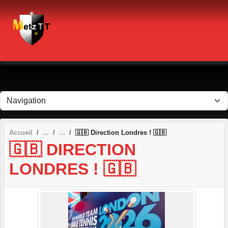
Panneau de gestion des cookies
Accueil
🇬🇧 Direction Londres ! 🇬🇧
🇬🇧 DIRECTION
LONDRES ! 🇬🇧