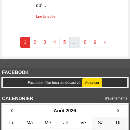
qu’...
Lire la suite
1
2
3
4
5
...
8
9
»
FACEBOOK
Facebook (like box) est désactivé.
Autoriser
CALENDRIER
+ d'évènements
Août 2026
Lu
Ma
Me
Je
Ve
Sa
Di