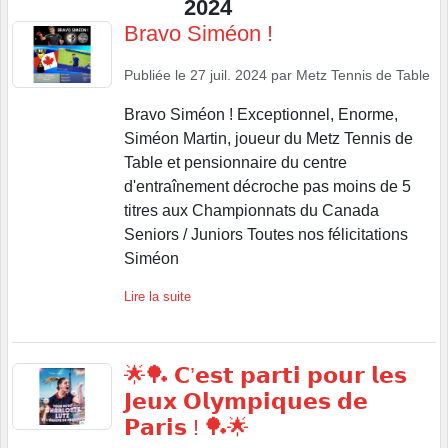
2024
Bravo Siméon !
Publiée le
27 juil. 2024
par
Metz Tennis de Table
Bravo Siméon ! Exceptionnel, Enorme,
Siméon Martin, joueur du Metz Tennis de
Table et pensionnaire du centre
d'entraînement décroche pas moins de 5
titres aux Championnats du Canada
Seniors / Juniors Toutes nos félicitations
Siméon
Lire la suite
🌟🏓 𝗖’𝗲𝘀𝘁 𝗽𝗮𝗿𝘁𝗶 𝗽𝗼𝘂𝗿 𝗹𝗲𝘀
𝗝𝗲𝘂𝘅 𝗢𝗹𝘆𝗺𝗽𝗶𝗾𝘂𝗲𝘀 𝗱𝗲
𝗣𝗮𝗿𝗶𝘀 ! 🏓🌟