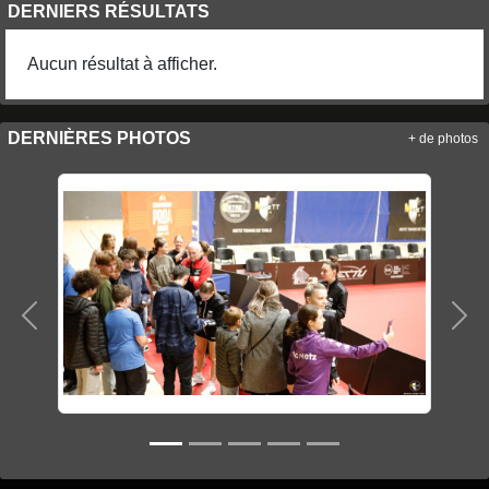
DERNIERS RÉSULTATS
Aucun résultat à afficher.
DERNIÈRES PHOTOS
+ de photos
Précedent
Sui