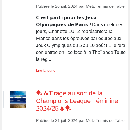
Publiée le
26 juil. 2024
par
Metz Tennis de Table
𝗖’𝗲𝘀𝘁 𝗽𝗮𝗿𝘁𝗶 𝗽𝗼𝘂𝗿 𝗹𝗲𝘀 𝗝𝗲𝘂𝘅
𝗢𝗹𝘆𝗺𝗽𝗶𝗾𝘂𝗲𝘀 𝗱𝗲 𝗣𝗮𝗿𝗶𝘀 ! Dans quelques
jours, Charlotte LUTZ représentera la
France dans les épreuves par équipe aux
Jeux Olympiques du 5 au 10 août ! Elle fera
son entrée en lice face à la Thaïlande Toute
la rég...
Lire la suite
🏓🔥Tirage au sort de la
Champions League Féminine
2024/25🔥🏓
Publiée le
21 juil. 2024
par
Metz Tennis de Table