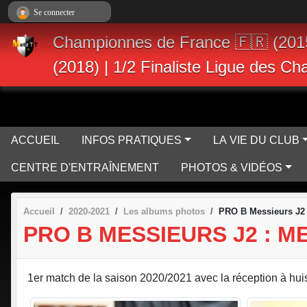
Panneau de gestion des cookies
Se connecter
Championnes de France 🇫🇷 (201
(2018) | 1/2 Finaliste Ligue des C
ACCUEIL
INFOS PRATIQUES
LA VIE DU CLUB
CENTRE D'ENTRAÎNEMENT
PHOTOS & VIDÉOS
Accueil
2020-2021
Les albums photos
PRO B Messieurs J2 
PRO B MESSIEURS J2 : M
1er match de la saison 2020/2021 avec la réception à huis 