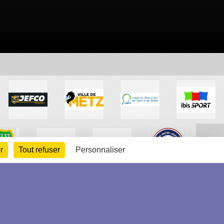
r
Tout refuser
Personnaliser
arte cookies
Gestion des cookies
s légales
Signaler un contenu inapproprié