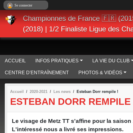
Panneau de gestion des cookies
Se connecter
Championnes de France 🇫🇷 (201
(2018) | 1/2 Finaliste Ligue des C
ACCUEIL
INFOS PRATIQUES
LA VIE DU CLUB
CENTRE D'ENTRAÎNEMENT
PHOTOS & VIDÉOS
Accueil
2020-2021
Les news
Esteban Dorr rempile !
ESTEBAN DORR REMPILE 
Le visage de Metz TT s'affine pour la saison
L'intéressé nous a livré ses impressions.