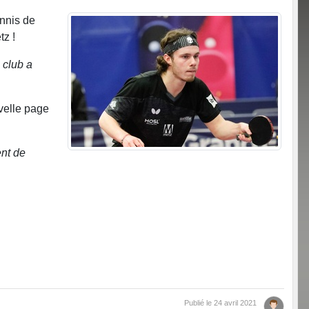
nnis de
tz !
 club a
uvelle page
ent de
Publié le
24 avril 2021