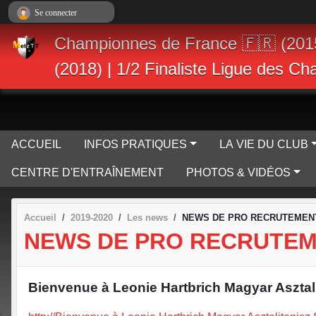
Panneau de gestion des cookies
Se connecter
Championnes de France 🇫🇷 (201
(2018) | 1/2 Finaliste Ligue des C
ACCUEIL
INFOS PRATIQUES
LA VIE DU CLUB
CENTRE D'ENTRAÎNEMENT
PHOTOS & VIDÉOS
Accueil
2019-2020
Les news
NEWS DE PRO RECRUTEMENT
NEWS DE PRO RECRUTEM
Bienvenue à Leonie Hartbrich Magyar Aszta