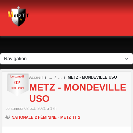
Panneau de gestion des cookies
Le
samedi
Accueil
METZ - MONDEVILLE USO
02
METZ - MONDEVILLE
OCT.
2021
USO
Le
samedi
02
oct.
2021
à 17h
NATIONALE 2 FÉMININE - METZ TT 2